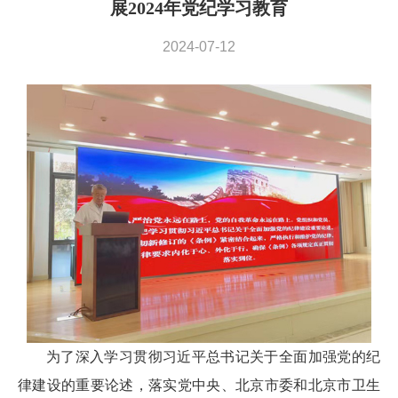
展2024年党纪学习教育
2024-07-12
为了深入学习贯彻习近平总书记关于全面加强党的纪
律建设的重要论述，落实党中央、北京市委和北京市卫生