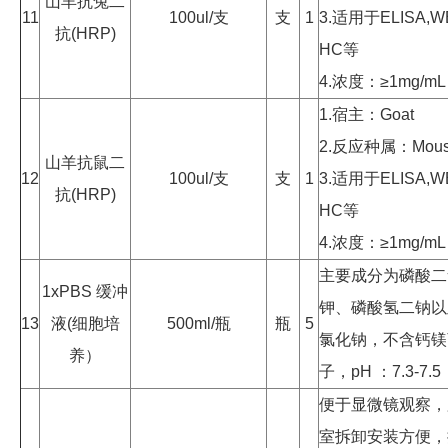
山羊抗兔二
11
100ul/支
支
1
3.适用于ELISA,WB
抗(HRP)
HC等
4.浓度：≥1mg/mL
1.宿主：Goat
2.反应种属：Mou
山羊抗鼠二
12
100ul/支
支
1
3.适用于ELISA,WB
抗(HRP)
HC等
4.浓度：≥1mg/mL
主要成分为磷酸二
1xPBS 缓冲
钾、磷酸氢二钠以
13
液(细胞培
500ml/瓶
瓶
5
氯化钠，不含钙镁
养）
子，pH ：7.3-7.
便于显微镜观察，
室拆卸安装方便，