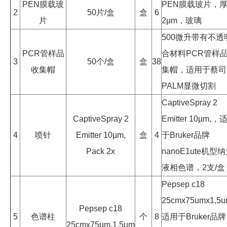
PEN膜载玻
PEN膜载玻片，
2
50片/盒
盒
6
片
2μm，玻璃
500微升带有不透
PCR管样品
合材料PCR管样
3
50个/盒
盒
38
收集帽
集帽，适用于蔡司
PALM显微切割
CaptiveSpray 2
CaptiveSpray 2
Emitter 10µm,，
4
喷针
Emitter 10µm,
盒
4
于Bruker品牌
Pack 2x
nanoE1ute机型
液相色谱，2支/盒
Pepsep c18
25cmx75umx1,5
Pepsep c18
5
色谱柱
个
8
适用于Bruker品牌
25cmx75um,1.5um