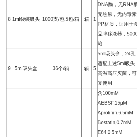
DNA酶，无RNA
无热原，无内毒素
8
1ml袋装吸头
1000支/包,5包/箱
箱
1
PP材质，适用于
品牌移液器，5000
箱
5ml吸头盒，24孔
适配上述5ml吸头
9
5ml吸头盒
36个/箱
箱
5
高温高压灭菌，可
复使用
含100mM
AEBSF,15μM
Aprotinin,6.5mM
Bestatin,0.7mM
E64,0.5mM