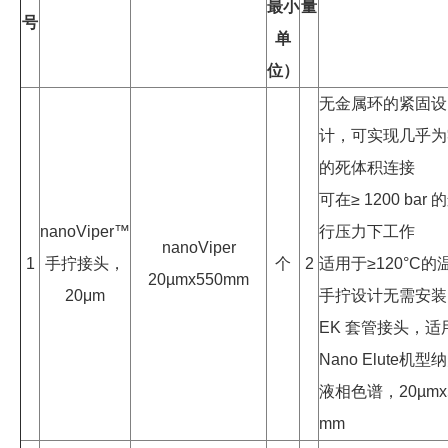
最小
量
号
单
位）
无金属环的紧固设
计，可实现几乎为
的死体积连接
可在≥ 1200 bar 
nanoViper™
行压力下工作
nanoViper
1
手拧接头，
个
2
适用于≥120°C的
20µmx550mm
20μm
手拧设计无需安装 
EK 套管接头，适
Nano Elute机型
液相色谱，20µmx
mm