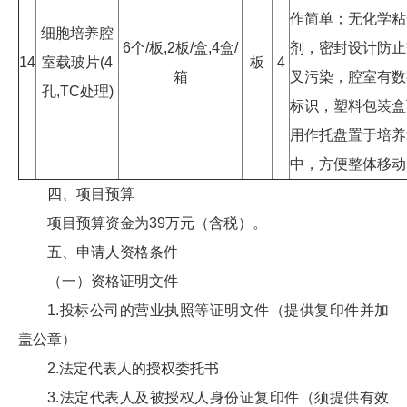
作简单；无化学粘
细胞培养腔
6个/板,2板/盒,4盒/
剂，密封设计防止
14
室载玻片(4
板
4
箱
叉污染，腔室有数
孔,TC处理)
标识，塑料包装盒
用作托盘置于培养
中，方便整体移
四、项目预算
项目预算资金为39万元（含税）。
五、申请人资格条件
（一）资格证明文件
1.投标公司的营业执照等证明文件（提供复印件并加
盖公章）
2.法定代表人的授权委托书
3.法定代表人及被授权人身份证复印件（须提供有效